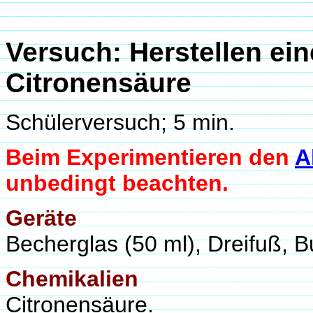
Versuch: Herstellen ei
Citronensäure
Schülerversuch; 5 min.
Beim Experimentieren den
A
unbedingt beachten.
Geräte
Becherglas (50 ml), Dreifuß, 
Chemikalien
Citronensäure.