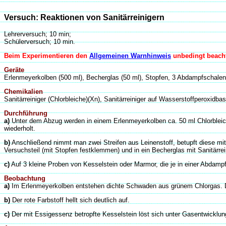
Versuch: Reaktionen von Sanitärreinigern
Lehrerversuch; 10 min;
Schülerversuch; 10 min.
Beim Experimentieren den
Allgemeinen Warnhinweis
unbedingt beach
Geräte
Erlenmeyerkolben (500 ml), Becherglas (50 ml), Stopfen, 3 Abdampfschalen,
Chemikalien
Sanitärreiniger (Chlorbleiche)(Xn), Sanitärreiniger auf Wasserstoffperoxidb
Durchführung
a)
Unter dem Abzug werden in einem Erlenmeyerkolben ca. 50 ml Chlorbleich
wiederholt.
b)
Anschließend nimmt man zwei Streifen aus Leinenstoff, betupft diese mit
Versuchsteil (mit Stopfen festklemmen) und in ein Becherglas mit Sanitärrei
c)
Auf 3 kleine Proben von Kesselstein oder Marmor, die je in einer Abdampf
Beobachtung
a)
Im Erlenmeyerkolben entstehen dichte Schwaden aus grünem Chlorgas. Dies
b)
Der rote Farbstoff hellt sich deutlich auf.
c)
Der mit Essigessenz betropfte Kesselstein löst sich unter Gasentwicklun