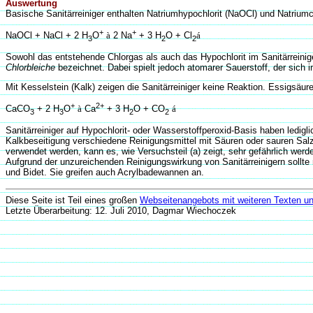
Auswertung
Basische Sanitärreiniger enthalten Natriumhypochlorit (NaOCl) und Natriumch
+
+
NaOCl + NaCl + 2 H
O
à
2 Na
+ 3 H
O + Cl
á
3
2
2
Sowohl das entstehende Chlorgas als auch das Hypochlorit im Sanitärreinig
Chlorbleiche
bezeichnet. Dabei spielt jedoch atomarer Sauerstoff, der sich in
Mit Kesselstein (Kalk) zeigen die Sanitärreiniger keine Reaktion. Essigsäure
+
2+
CaCO
+ 2 H
O
à
Ca
+ 3 H
O + CO
á
3
3
2
2
Sanitärreiniger auf Hypochlorit- oder Wasserstoffperoxid-Basis haben ledig
Kalkbeseitigung verschiedene Reinigungsmittel mit Säuren oder sauren Salzen
verwendet werden, kann es, wie Versuchsteil (a) zeigt, sehr gefährlich wer
Aufgrund der unzureichenden Reinigungswirkung von Sanitärreinigern sollt
und Bidet. Sie greifen auch Acrylbadewannen an.
Diese Seite ist Teil eines großen
Webseitenangebots mit weiteren Texten un
Letzte Überarbeitung: 12. Juli 2010, Dagmar Wiechoczek