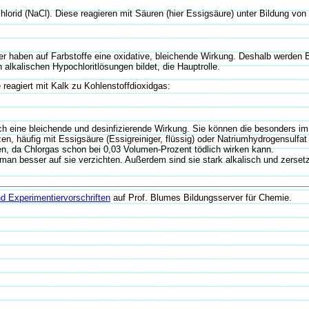
lorid (NaCl). Diese reagieren mit Säuren (hier Essigsäure) unter Bildung von 
er haben auf Farbstoffe eine oxidative, bleichende Wirkung. Deshalb werden
 alkalischen Hypochloritlösungen bildet, die Hauptrolle.
 reagiert mit Kalk zu Kohlenstoffdioxidgas:
lich eine bleichende und desinfizierende Wirkung. Sie können die besonders 
, häufig mit Essigsäure (Essigreiniger, flüssig) oder Natriumhydrogensulfat 
den, da Chlorgas schon bei 0,03 Volumen-Prozent tödlich wirken kann.
e man besser auf sie verzichten. Außerdem sind sie stark alkalisch und zer
d Experimentiervorschriften
auf Prof. Blumes Bildungsserver für Chemie.