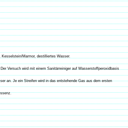
, Kesselstein/Marmor, destilliertes Wasser.
er Versuch wird mit einem Sanitärreiniger auf Wasserstoffperoxidbasis
ser an. Je ein Streifen wird in das entstehende Gas aus dem ersten
essenz.
.