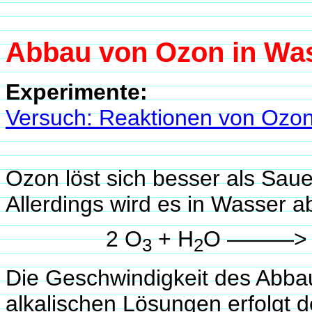
Abbau von Ozon in Wa
Experimente:
Versuch: Reaktionen von Ozo
Ozon löst sich besser als Sauer
Allerdings wird es in Wasser a
2 O
+ H
O ———> 
3
2
Die Geschwindigkeit des Abba
alkalischen Lösungen erfolgt d