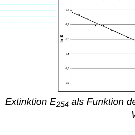
Extinktion E
als Funktion de
254