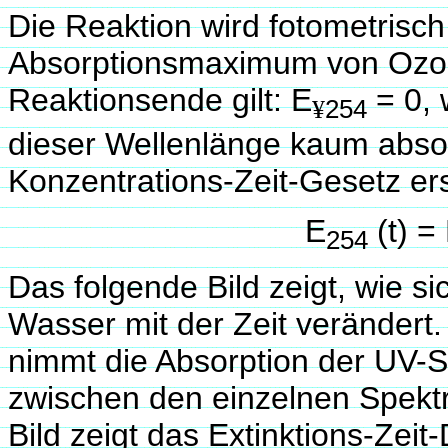
Die Reaktion wird fotometrisc
Absorptionsmaximum von Ozon, 
Reaktionsende gilt: E
= 0, 
¥
254
dieser Wellenlänge kaum absor
Konzentrations-Zeit-Gesetz ers
E
(t) =
254
Das folgende Bild zeigt, wie 
Wasser mit der Zeit veränder
nimmt die Absorption der UV-St
zwischen den einzelnen Spektr
Bild zeigt das Extinktions-Ze