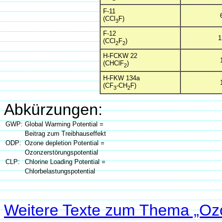
F-11
(CCl
F)
3
F-12
1
(CCl
F
)
2
2
H-FCKW 22
(CHClF
)
2
H-FKW 134a
(CF
-CH
F)
3
2
Abkürzungen:
GWP:
Global Warming Potential =
Beitrag zum Treibhauseffekt
ODP:
Ozone depletion Potential =
Ozonzerstörungspotential
CLP:
Chlorine Loading Potential =
Chlorbelastungspotential
Weitere Texte zum Thema „Oz