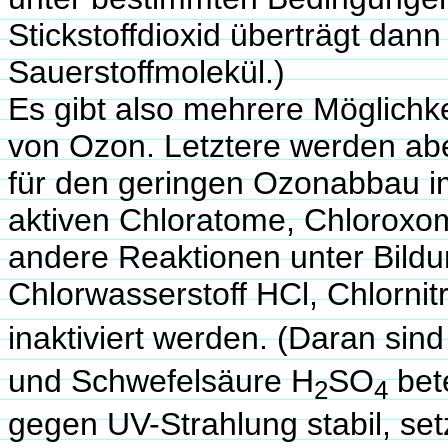
Stickstoffdioxid überträgt dann
Sauerstoffmolekül.)
Es gibt also mehrere Möglich
von Ozon. Letztere werden abe
für den geringen Ozonabbau i
aktiven Chloratome, Chloroxom
andere Reaktionen unter Bild
Chlorwasserstoff HCl, Chlorni
inaktiviert werden. (Daran si
und Schwefelsäure H
SO
bete
2
4
gegen UV-Strahlung stabil, se