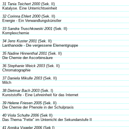
31 Tania Teichert 2000
(Sek. II)
Katalyse. Eine Unterrichtseinheit
32 Corinna Ehlert 2000
(Sek. II)
Energie - Ein Verwandlungskünstler
33 Sandra Truschkowski 2001
(Sek. II)
Komplexchemie
34 Jens Kuster 2001
(Sek. II)
Lanthanoide - Die vergessene Elementgruppe
35 Nadine Hinnenthal 2001
(Sek. II)
Die Chemie der Ascorbinsäure
36 Stephanie Weick 2003
(Sek. II)
Chromatographie
37 Daniela Mikulle 2003
(Sek. II)
Milch
38 Dietmar Bach 2003
(Sek. I)
Kunststoffe - Eine Lehreinheit für das Internet
39 Helene Friesen 2005
(Sek. II)
Die Chemie der Phenole in der Schulpraxis
40 Viola Schulte 2006
(Sek II)
Das Thema "Fette" im Unterricht der Sekundarstufe II
41 Annika Vogeler 2006
(Sek I)