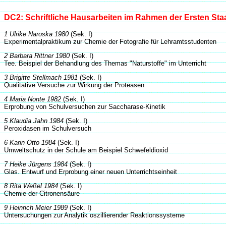
DC2: Schriftliche Hausarbeiten im Rahmen der Ersten Staa
1 Ulrike Naroska 1980
(Sek. I)
Experimentalpraktikum zur Chemie der Fotografie für Lehramtsstudenten
2 Barbara Rittner 1980
(Sek. I)
Tee. Beispiel der Behandlung des Themas "Naturstoffe" im Unterricht
3 Brigitte Stellmach 1981
(Sek. I)
Qualitative Versuche zur Wirkung der Proteasen
4 Maria Nonte 1982
(Sek. I)
Erprobung von Schulversuchen zur Saccharase-Kinetik
5 Klaudia Jahn 1984
(Sek. I)
Peroxidasen im Schulversuch
6 Karin Otto 1984
(Sek. I)
Umweltschutz in der Schule am Beispiel Schwefeldioxid
7 Heike Jürgens 1984
(Sek. I)
Glas. Entwurf und Erprobung einer neuen Unterrichtseinheit
8 Rita Weßel 1984
(Sek. I)
Chemie der Citronensäure
9 Heinrich Meier 1989
(Sek. I)
Untersuchungen zur Analytik oszillierender Reaktionssysteme