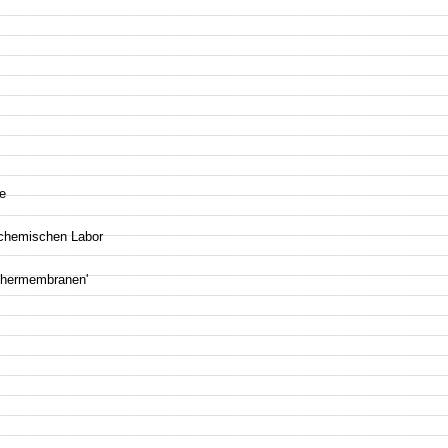
e
 chemischen Labor
chermembranen'