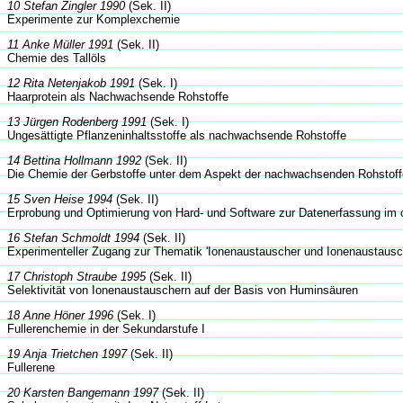
10 Stefan Zingler 1990
(Sek. II)
Experimente zur Komplexchemie
11 Anke Müller 1991
(Sek. II)
Chemie des Tallöls
12 Rita Netenjakob 1991
(Sek. I)
Haarprotein als Nachwachsende Rohstoffe
13 Jürgen Rodenberg 1991
(Sek. I)
Ungesättigte Pflanzeninhaltsstoffe als nachwachsende Rohstoffe
14 Bettina Hollmann 1992
(Sek. II)
Die Chemie der Gerbstoffe unter dem Aspekt der nachwachsenden Rohstoff
15 Sven Heise 1994
(Sek. II)
Erprobung und Optimierung von Hard- und Software zur Datenerfassung im
16 Stefan Schmoldt 1994
(Sek. II)
Experimenteller Zugang zur Thematik 'Ionenaustauscher und Ionenaustaus
17 Christoph Straube 1995
(Sek. II)
Selektivität von Ionenaustauschern auf der Basis von Huminsäuren
18 Anne Höner 1996
(Sek. I)
Fullerenchemie in der Sekundarstufe I
19 Anja Trietchen 1997
(Sek. II)
Fullerene
20 Karsten Bangemann 1997
(Sek. II)