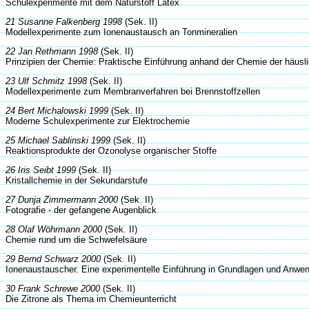
Schulexperimente mit dem Naturstoff Latex
21 Susanne Falkenberg 1998
(Sek. II)
Modellexperimente zum Ionenaustausch an Tonmineralien
22 Jan Rethmann 1998
(Sek. II)
Prinzipien der Chemie: Praktische Einführung anhand der Chemie der häu
23 Ulf Schmitz 1998
(Sek. II)
Modellexperimente zum Membranverfahren bei Brennstoffzellen
24 Bert Michalowski 1999
(Sek. II)
Moderne Schulexperimente zur Elektrochemie
25 Michael Sablinski 1999
(Sek. II)
Reaktionsprodukte der Ozonolyse organischer Stoffe
26 Iris Seibt 1999
(Sek. II)
Kristallchemie in der Sekundarstufe
27 Dunja Zimmermann 2000
(Sek. II)
Fotografie - der gefangene Augenblick
28 Olaf Wöhrmann 2000
(Sek. II)
Chemie rund um die Schwefelsäure
29 Bernd Schwarz 2000
(Sek. II)
Ionenaustauscher. Eine experimentelle Einführung in Grundlagen und Anwe
30 Frank Schrewe 2000
(Sek. II)
Die Zitrone als Thema im Chemieunterricht