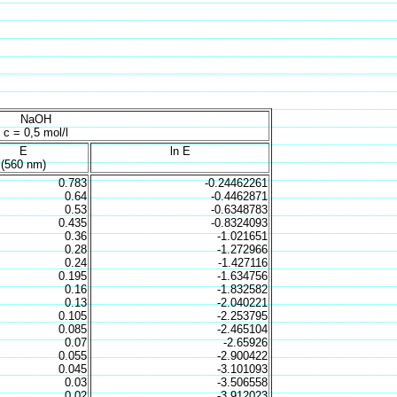
NaOH
c = 0,5 mol/l
E
ln E
(560 nm)
0.783
-0.24462261
0.64
-0.4462871
0.53
-0.6348783
0.435
-0.8324093
0.36
-1.021651
0.28
-1.272966
0.24
-1.427116
0.195
-1.634756
0.16
-1.832582
0.13
-2.040221
0.105
-2.253795
0.085
-2.465104
0.07
-2.65926
0.055
-2.900422
0.045
-3.101093
0.03
-3.506558
0.02
-3.912023