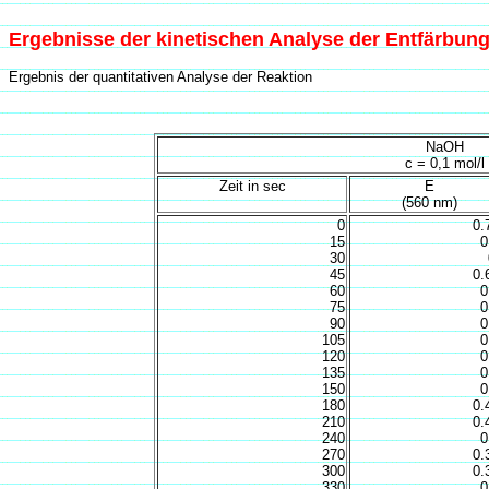
Ergebnisse der kinetischen Analyse der Entfärbung 
Ergebnis der quantitativen Analyse der Reaktion
NaOH
c = 0,1 mol/l
Zeit in sec
E
(560 nm)
0
0.
15
0
30
45
0.
60
0
75
0
90
0
105
0
120
0
135
0
150
0
180
0.
210
0.
240
0
270
0.
300
0.
330
0