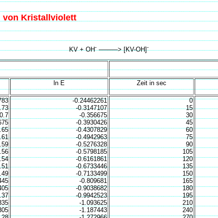
von Kristallviolett
-
-
KV + OH
———> [KV-OH]
ln E
Zeit in sec
783
-0.24462261
0
.73
-0.3147107
15
0.7
-0.356675
30
675
-0.3930426
45
.65
-0.4307829
60
.61
-0.4942963
75
.59
-0.5276328
90
.56
-0.5798185
105
.54
-0.6161861
120
.51
-0.6733446
135
.49
-0.7133499
150
445
-0.809681
165
405
-0.9038682
180
.37
-0.9942523
195
335
-1.093625
210
305
-1.187443
240
.28
-1.272966
270