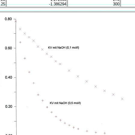
.25
-1.386294
300