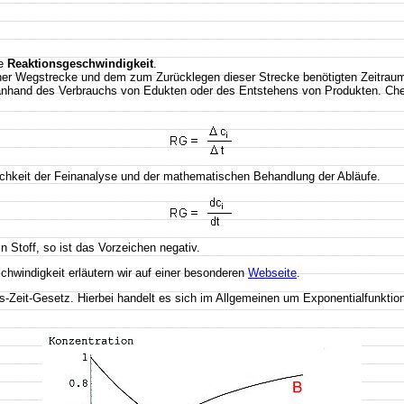
ie
Reaktionsgeschwindigkeit
.
einer Wegstrecke und dem zum Zurücklegen dieser Strecke benötigten Zeitrau
nhand des Verbrauchs von Edukten oder des Entstehens von Produkten. Chem
ichkeit der Feinanalyse und der mathematischen Behandlung der Abläufe.
n Stoff, so ist das Vorzeichen negativ.
schwindigkeit erläutern wir auf einer besonderen
Webseite
.
ns-Zeit-Gesetz. Hierbei handelt es sich im Allgemeinen um Exponentialfunktione