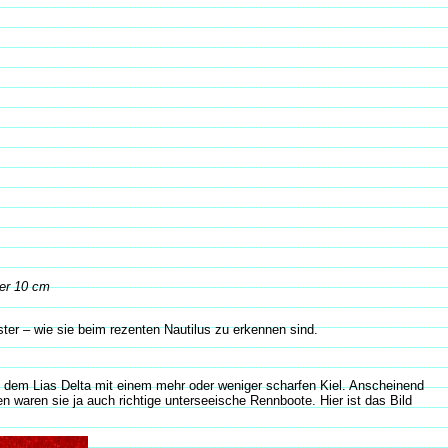
ser 10 cm
ter – wie sie beim rezenten Nautilus zu erkennen sind.
us dem Lias Delta mit einem mehr oder weniger scharfen Kiel. Anscheinend
n waren sie ja auch richtige unterseeische Rennboote. Hier ist das Bild