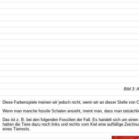
Bild 3: 
Diese Farbenspiele meinen wir jedoch nicht, wenn wir an dieser Stelle von 
Wenn man manche fossile Schalen ansieht, meint man, dass man tatsächlich
Das ist z. B. bei den folgenden Fossilien der Fall. Es handelt sich um ein
hatten die Tiere dazu noch links und rechts vom Kiel eine auffällige Zeichn
eines Tierrests.