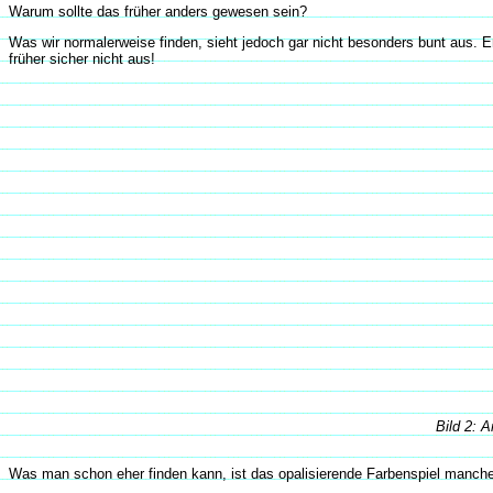
Warum sollte das früher anders gewesen sein?
Was wir normalerweise finden, sieht jedoch gar nicht besonders bunt aus. E
früher sicher nicht aus!
Bild 2: 
Was man schon eher finden kann, ist das opalisierende Farbenspiel manche