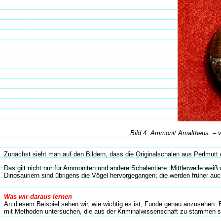
Bild 4: Ammonit Amaltheus – ve
Zunächst sieht man auf den Bildern, dass die Originalschalen aus Perlmutt 
Das gilt nicht nur für Ammoniten und andere Schalentiere. Mittlerweile we
Dinosauriern sind übrigens die Vögel hervorgegangen; die werden früher au
Was wir daraus lernen
An diesem Beispiel sehen wir, wie wichtig es ist, Funde genau anzusehen.
mit Methoden untersuchen, die aus der Kriminalwissenschaft zu stammen s