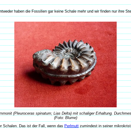
ntweder haben die Fossilien gar keine Schale mehr und wir finden nur ihre Ste
Ammonit (Pleuroceras spinatum; Lias Delta) mit schaliger Erhaltung. Durchme
(Foto: Blume)
r Schalen. Das ist der Fall, wenn das
Perlmutt
zumindest in seiner mikrokrista