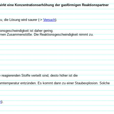
irkt eine Konzentrationserhöhung der gasförmigen Reaktionspartner
u, die Lösung wird saurer (->
Versuch
).
ionsgeschwindigkeit ist daher gering.
rksamen Zusammenstöße. Die Reaktionsgeschwindigkeit nimmt zu.
reagierenden Stoffe verteilt sind, desto höher ist die
aumtemperatur entzünden. Es kommt dann zu einer Staubexplosion. Solche
h
).