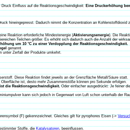
er Druck Einfluss auf die Reaktionsgeschwindigkeit:
Eine Druckerhöhung bew
 Druck hineingepresst. Dadurch nimmt die Konzentration an Kohlenstoffdioxid z
eine Reaktion erforderliche Mindestenergie (
Aktivierungsenergie
). Die Reakt
ergiereichen Teilchen größer. Es erhöht sich dadurch auch die Anzahl der wi
erhöhung um 10 °C zu einer Verdopplung der Reaktionsgeschwindigkeit.
egel
genannt.
n unter Zerfall der Produkte umkehrt.
stoff. Diese Reaktion findet jeweils an der Grenzfläche Metall/Säure statt.
ie Oberfläche ist, desto mehr Zusammenstöße können pro Sekunde erfolgen.
 ist die Reaktionsgeschwindigkeit.
Oder einfacher ausgedrückt: Je feiner die 
miniumpulver kann sich jedoch in Gegenwart von Luft schon unterhalb der R
rensymbol (F) gekennzeichnet. Gleiches gilt für pyrophores Eisen (->
Versuc
estimmter Stoffe, die
Katalysatoren
, beeinflussen.