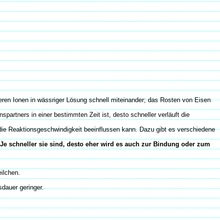
eren Ionen in wässriger Lösung schnell miteinander; das Rosten von Eisen
spartners in einer bestimmten Zeit ist, desto schneller verläuft die
n die Reaktionsgeschwindigkeit beeinflussen kann. Dazu gibt es verschiedene
 Je schneller sie sind, desto eher wird es auch zur Bindung oder zum
ilchen.
dauer geringer.