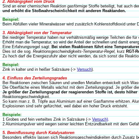
2. Abhängigkeit vom Druck
Sind an einer chemischen Reaktion
gasförmige
Stoffe beteiligt, hat auch d
und erhöht die Stoßwahrscheinlichkeit mit anderen Reaktanden.
Beispiel:
Beim Abfüllen vieler Mineralwässer wird zusätzlich Kohlenstoffdioxid unter
3. Abhängigkeit von der Temperatur
Bei niedriger Temperatur haben nur verhältnismäßig wenige Teilchen die für 
Erhöht man die Temperatur, so wird der Anteil der schnellen und damit en
Eine Erfahrungsregel sagt:
Bei vielen Reaktionen führt eine Temperatur
Dies ist die sog.
Reaktionsgeschwindigkeits-Temperatur-Regel,
kurz
RGT-R
Zu hoch darf die Energiezufuhr aber nicht werden, da sich sonst die Reaktio
Beispiel:
Zink in kalter und in heißer Salzsäure (->
Versuch
).
4. Einfluss des Zerteilungsgrades
Bei Reaktionen zwischen Säuren und unedlen Metallen entwickelt sich Wasser
Die Oberfläche eines Metalls wächst mit dem Zerteilungsgrad. Je größer d
Je größer der Zerteilungsgrad der reagierenden Stoffe ist, desto höher
Reaktionsgeschwindigkeit.
So kann man z. B. Töpfe aus Aluminium auf einer Gasflamme erhitzen. Alu
Explosionen sind sehr gefürchtet, weil dabei ein hoher Druck entsteht.
Beispiele:
1 Grobes und fein verteiltes Zink in Salzsäure (->
Versuch)
.
2 Aluminiumpulver wird wegen seiner leichten Entzündbarkeit mit dem Gefah
5. Beeinflussung durch Katalysatoren
Besonders effektiv lassen sich Reaktionsgeschwindigkeiten durch Zusatz b