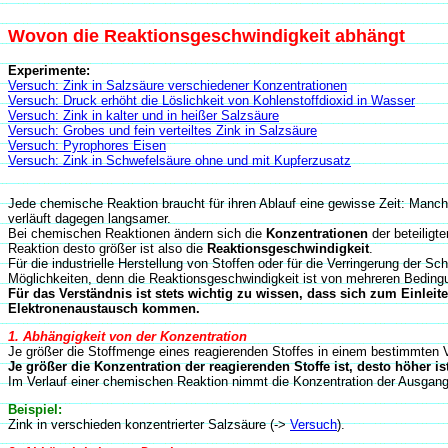
Wovon die Reaktionsgeschwindigkeit abhängt
Experimente:
Versuch: Zink in Salzsäure verschiedener Konzentrationen
Versuch: Druck erhöht die Löslichkeit von Kohlenstoffdioxid in Wasser
Versuch: Zink in kalter und in heißer Salzsäure
Versuch: Grobes und fein verteiltes Zink in Salzsäure
Versuch: Pyrophores Eisen
Versuch: Zink in Schwefelsäure ohne und mit Kupferzusatz
Jede chemische Reaktion braucht für ihren Ablauf eine gewisse Zeit: Manch
verläuft dagegen langsamer.
Bei chemischen Reaktionen ändern sich die
Konzentrationen
der beteiligt
Reaktion desto größer ist also die
Reaktionsgeschwindigkeit
.
Für die industrielle Herstellung von Stoffen oder für die Verringerung der
Möglichkeiten, denn die Reaktionsgeschwindigkeit ist von mehreren Beding
Für das Verständnis ist stets wichtig zu wissen, dass sich zum Einlei
Elektronenaustausch kommen.
1. Abhängigkeit von der Konzentration
Je größer die Stoffmenge eines reagierenden Stoffes in einem bestimmten 
Je größer die Konzentration der reagierenden Stoffe ist, desto höher i
Im Verlauf einer chemischen Reaktion nimmt die Konzentration der Ausgangs
Beispiel:
Zink in verschieden konzentrierter Salzsäure (->
Versuch
).