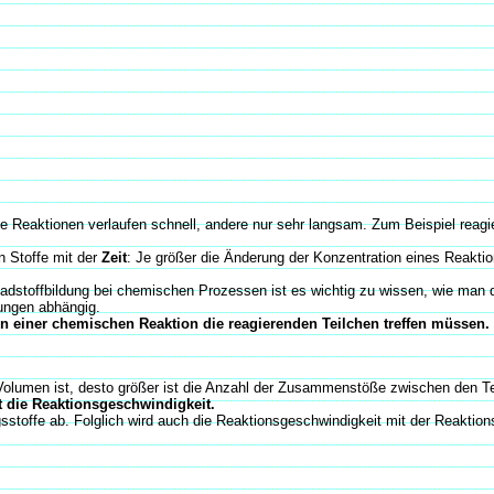
e Reaktionen verlaufen schnell, andere nur sehr langsam. Zum Beispiel reagi
en Stoffe mit der
Zeit
: Je größer die Änderung der Konzentration eines Reaktion
 Schadstoffbildung bei chemischen Prozessen ist es wichtig zu wissen, wie ma
ungen abhängig.
ten einer chemischen Reaktion die reagierenden Teilchen treffen müssen.
Volumen ist, desto größer ist die Anzahl der Zusammenstöße zwischen den Te
st die Reaktionsgeschwindigkeit.
stoffe ab. Folglich wird auch die Reaktionsgeschwindigkeit mit der Reaktions