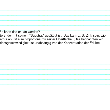
Wie kann das erklärt werden?
ors, der mit seinem "Substrat" gesättigt ist. Das kann z. B. Zink sein, wie
ors ab, ist also proportional zu seiner Oberfläche. (Das beobachten wir
ktionsgeschwindigkeit ist unabhängig von der Konzentration der Edukte.