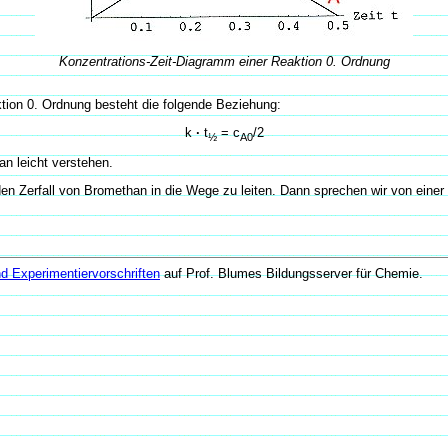
Konzentrations-Zeit-Diagramm einer Reaktion 0. Ordnung
tion 0. Ordnung besteht die folgende Beziehung:
k
·
t
= c
/2
½
A0
an leicht verstehen.
den Zerfall von Bromethan in die Wege zu leiten. Dann sprechen wir von einer
d Experimentiervorschriften
auf Prof. Blumes Bildungsserver für Chemie.