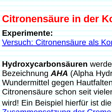
Citronensäure in der K
Experimente:
Versuch: Citronensäure als Ko
Hydroxycarbonsäuren
werden
Bezeichnung
AHA
(Alpha Hydr
Wundermittel gegen Hautfalte
Citronensäure schon seit viel
wird! Ein Beispiel hierfür ist 
Zusammensetzung der Creme