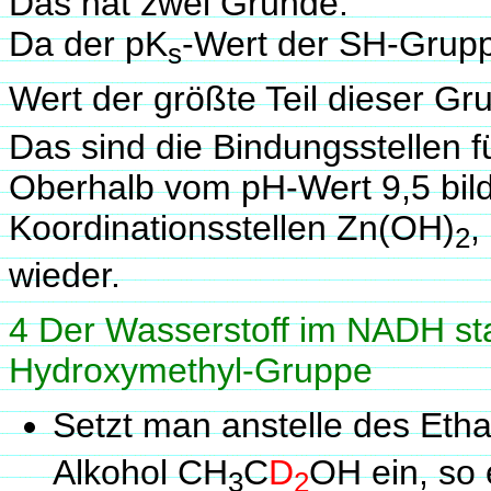
Das hat zwei Gründe:
Da der pK
-Wert der SH-Gruppe
s
Wert der größte Teil dieser Gr
Das sind die Bindungsstellen f
Oberhalb vom pH-Wert 9,5 bild
Koordinationsstellen Zn(OH)
,
2
wieder.
4 Der Wasserstoff im NADH s
Hydroxymethyl-Gruppe
Setzt man anstelle des Eth
Alkohol CH
C
D
OH ein, so
3
2