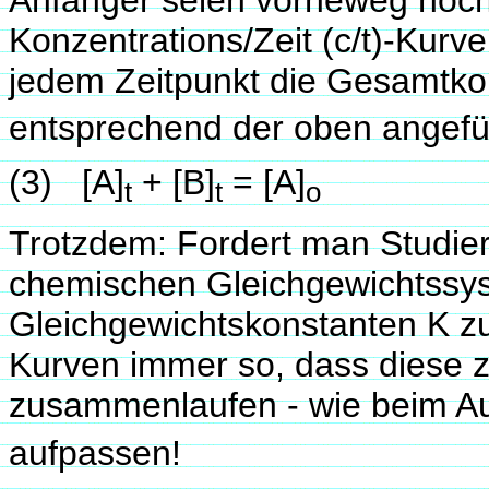
Konzentrations/Zeit (c/t)-Kurv
jedem Zeitpunkt die Gesamtkon
entsprechend der oben angef
(3) [A]
+ [B]
= [A]
t
t
o
Trotzdem: Fordert man Studier
chemischen Gleichgewichtssys
Gleichgewichtskonstanten K zu
Kurven immer so, dass diese z
zusammenlaufen - wie beim A
aufpassen!