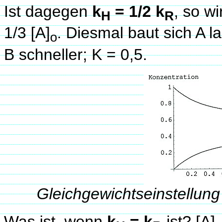
Ist dagegen
k
= 1/2 k
, so wi
H
R
1/3 [A]
. Diesmal baut sich A 
o
B schneller; K = 0,5.
Gleichgewichtseinstellung
Was ist, wenn
k
= k
ist? [A]