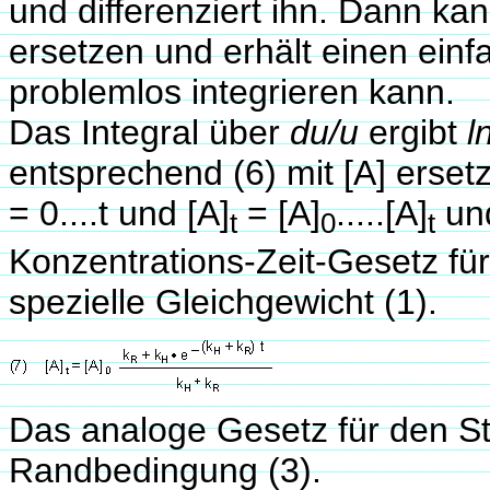
und differenziert ihn. Dann ka
ersetzen und erhält einen ein
problemlos integrieren kann.
Das Integral über
du/u
ergibt
l
entsprechend (6) mit [A] erset
= 0....t und [A]
= [A]
.....[A]
und
t
0
t
Konzentrations-Zeit-Gesetz fü
spezielle Gleichgewicht (1).
Das analoge Gesetz für den Sto
Randbedingung (3).