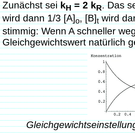
Zunächst sei
k
= 2 k
. Das se
H
R
wird dann 1/3 [A]
, [B]
wird dan
o
t
stimmig: Wenn A schneller wegre
Gleichgewichtswert natürlich g
Gleichgewichtseinstellung