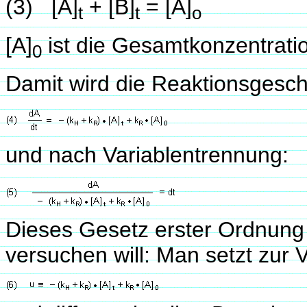
(3) [A]
+ [B]
= [A]
t
t
o
[A]
ist die Gesamtkonzentrati
0
Damit wird die Reaktionsgesch
und nach Variablentrennung:
Dieses Gesetz erster Ordnung w
versuchen will: Man setzt zur