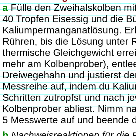
a
Fülle den Zweihalskolben mi
40 Tropfen Eisessig und die Bü
Kaliumpermanganatlösung. Erh
Rühren, bis die Lösung unter 
thermische Gleichgewicht erre
mehr am Kolbenprober), entle
Dreiwegehahn und justierst de
Messreihe auf, indem du Kali
Schritten zutropfst und nach 
Kolbenprober abliest. Nimm na
5 Messwerte auf und beende d
b
Nachweisreaktionen für die 