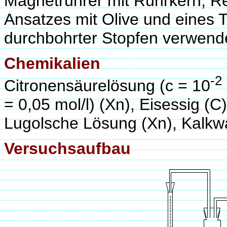
Magnetrührer mit Rührkern, Re
Ansatzes mit Olive und eines 
durchbohrter Stopfen verwend
Chemikalien
-2
Citronensäurelösung (c = 10
= 0,05 mol/l) (Xn), Eisessig (C)
Lugolsche Lösung (Xn), Kalkw
Versuchsaufbau