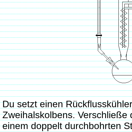
Du setzt einen Rückflusskühler
Zweihalskolbens. Verschließe 
einem doppelt durchbohrten S