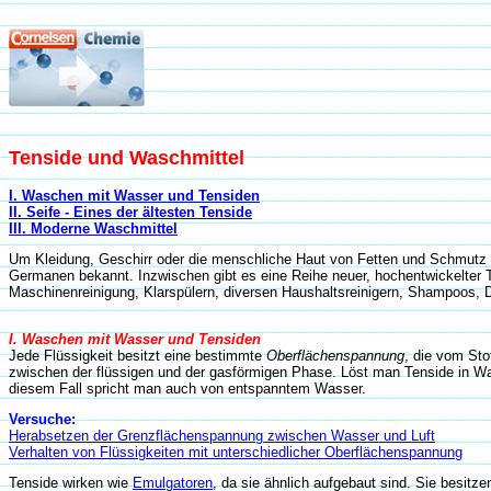
Tenside und Waschmittel
I. Waschen mit Wasser und Tensiden
II. Seife - Eines der ältesten Tenside
III. Moderne Waschmittel
Um Kleidung, Geschirr oder die menschliche Haut von Fetten und Schmutz zu
Germanen bekannt. Inzwischen gibt es eine Reihe neuer, hochentwickelter T
Maschinenreinigung, Klarspülern, diversen Haushaltsreinigern, Shampoos
I. Waschen mit Wasser und Tensiden
Jede Flüssigkeit besitzt eine bestimmte
Oberflächenspannung
, die vom Sto
zwischen der flüssigen und der gasförmigen Phase. Löst man Tenside in Wa
diesem Fall spricht man auch von entspanntem Wasser.
Versuche:
Herabsetzen der Grenzflächenspannung zwischen Wasser und Luft
Verhalten von Flüssigkeiten mit unterschiedlicher Oberflächenspannung
Tenside wirken wie
Emulgatoren
, da sie ähnlich aufgebaut sind. Sie besit