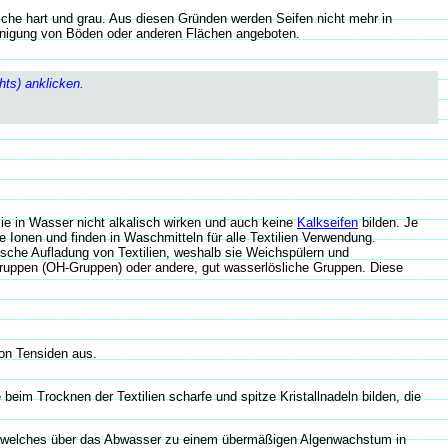
che hart und grau. Aus diesen Gründen werden Seifen nicht mehr in
einigung von Böden oder anderen Flächen angeboten.
ts) anklicken.
ie in Wasser nicht alkalisch wirken und auch keine
Kalkseifen
bilden. Je
e Ionen und finden in Waschmitteln für alle Textilien Verwendung.
ische Aufladung von Textilien, weshalb sie Weichspülern und
-Gruppen (OH-Gruppen) oder andere, gut wasserlösliche Gruppen. Diese
on Tensiden aus.
m Trocknen der Textilien scharfe und spitze Kristallnadeln bilden, die
e, welches über das Abwasser zu einem übermäßigen Algenwachstum in