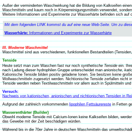
Außer der verminderten Waschwirkung hat die Bildung von Kalkseifen einen
Waschmitteln und kaum noch in Körperreinigungsmitteln verwendet, sondern
Weitere Informationen und Experimente zur Wasserhärte befinden sich auf 
Mit dem folgenden LINK kommst du auf eine neue Web-Seite. Um zu dieser
Wasserhärte:
Informationen und Experimente zur Wasserhärte
III. Moderne Waschmittel
Waschmittel sind aus verschiedenen, funktionellen Bestandteilen (Tenside
Tenside
Heute setzt man zum Waschen fast nur noch
synthetische Tenside
ein. Ihr
nach Ladung dieser hydrophilen Gruppe unterscheidet man
anionische
,
kati
Kationische Tenside bilden positiv geladene Ionen. Sie besitzen keine gro
Wollwaschmitteln zugesetzt werden. Nichtionische Tenside zerfallen nicht 
Tenside werden neben Textilwaschmitteln vor allem auch in Spülmitteln und
Versuch:
Nachweis von kationischen, anionischen und nichtionischen Tensiden in Rei
Aufgrund der zahlreich vorkommenden
lipophilen Fettsäurereste
in Fetten g
Wasserenthärter (Builder)
Obwohl moderne Tenside mit Calcium-Ionen keine Kalkseifen bilden, werden
das Gewebe mit der Zeit beschädigen würden.
Während bis in die 70er Jahre in deutschen Waschmitteln das umweltschä