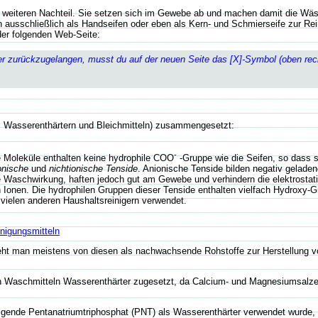
 weiteren Nachteil. Sie setzen sich im Gewebe ab und machen damit die Wäs
 ausschließlich als Handseifen oder eben als Kern- und Schmierseife zur R
der folgenden Web-Seite:
 zurückzugelangen, musst du auf der neuen Seite das [X]-Symbol (oben rech
n, Wasserenthärtern und Bleichmitteln) zusammengesetzt:
-
e Moleküle enthalten keine hydrophile COO
-Gruppe wie die Seifen, so dass s
onische
und
nichtionische Tenside
. Anionische Tenside bilden negativ geladen
ße Waschwirkung, haften jedoch gut am Gewebe und verhindern die elektrostat
in Ionen. Die hydrophilen Gruppen dieser Tenside enthalten vielfach Hydroxy
 vielen anderen Haushaltsreinigern verwendet.
nigungsmitteln
eht man meistens von diesen als nachwachsende Rohstoffe zur Herstellung v
 Waschmitteln Wasserenthärter zugesetzt, da Calcium- und Magnesiumsalze bei
digende Pentanatriumtriphosphat (PNT) als Wasserenthärter verwendet wurd