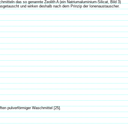
hmitteln das so genannte Zeolith A (ein Natriumaluminium-Silicat, Bild 3)
usgetauscht und wirken deshalb nach dem Prinzip der Ionenaustauscher.
ten pulverförmiger Waschmittel [25].