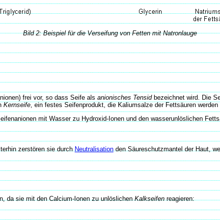
Bild 2: Beispiel für die Verseifung von Fetten mit Natronlauge
nionen) frei vor, so dass Seife als
anionisches Tensid
bezeichnet wird. Die Se
an
Kernseife
, ein festes Seifenprodukt, die Kaliumsalze der Fettsäuren werden
 Seifenanionen mit Wasser zu Hydroxid-Ionen und den wasserunlöslichen Fettsä
terhin zerstören sie durch
Neutralisation
den Säureschutzmantel der Haut, we
n, da sie mit den Calcium-Ionen zu unlöslichen
Kalkseifen
reagieren: