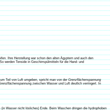
ifen. Ihre Herstellung war schon den alten Ägyptern und auch den
o werden Tenside in Geschirrspülmitteln für die Hand- und
t zum Teil von Luft umgeben, spricht man von der
Grenzflächenspannung
renzflächenspannung zwischen Wasser und Luft deutlich verringert. In
bes (in Wasser nicht lösliches) Ende. Beim Waschen dringen die hydrophoben