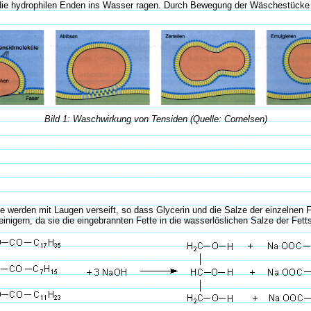
nd die hydrophilen Enden ins Wasser ragen. Durch Bewegung der Wäschestück
Bild 1: Waschwirkung von Tensiden (Quelle: Cornelsen)
se werden mit Laugen verseift, so dass Glycerin und die Salze der einzelnen 
inigern, da sie die eingebrannten Fette in die wasserlöslichen Salze der Fett