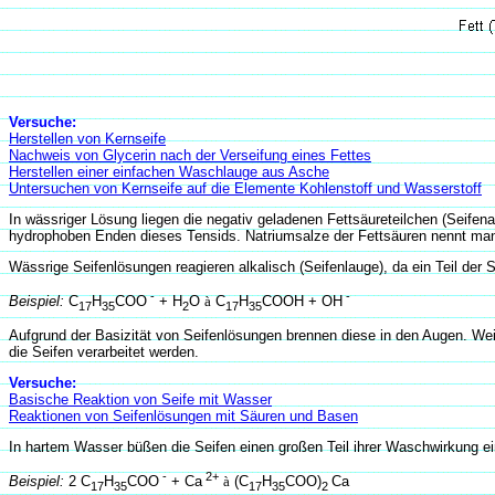
Versuche:
Herstellen von Kernseife
Nachweis von Glycerin nach der Verseifung eines Fettes
Herstellen einer einfachen Waschlauge aus Asche
Untersuchen von Kernseife auf die Elemente Kohlenstoff und Wasserstoff
In wässriger Lösung liegen die negativ geladenen Fettsäureteilchen (Seifena
hydrophoben Enden dieses Tensids. Natriumsalze der Fettsäuren nennt m
Wässrige Seifenlösungen reagieren alkalisch (Seifenlauge), da ein Teil der
-
-
Beispiel:
C
H
COO
+ H
O
à
C
H
COOH + OH
17
35
2
17
35
Aufgrund der Basizität von Seifenlösungen brennen diese in den Augen. Wei
die Seifen verarbeitet werden.
Versuche:
Basische Reaktion von Seife mit Wasser
Reaktionen von Seifenlösungen mit Säuren und Basen
In
hartem Wasser büßen die Seifen einen großen Teil ihrer Waschwirkung ei
-
2+
Beispiel:
2 C
H
COO
+ Ca
à
(C
H
COO)
Ca
17
35
17
35
2