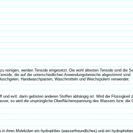
 reinigen, werden Tenside eingesetzt. Die wohl ältesten Tenside sind die Se
enside, die auf die unterschiedlichen Anwendungsbereiche abgestimmt sind. S
, Duschgelen, Handwaschpasten, Waschmitteln und Weichspülern verwendet.
ff und evtl. darin gelösten anderen Stoffen abhängig ist. Wird die Flüssigkei
sser, so wird die ursprüngliche Oberflächenspannung des Wassers bzw. die G
zen in ihren Molekülen ein hydrophiles (wasserfreundliches) und ein hydropho