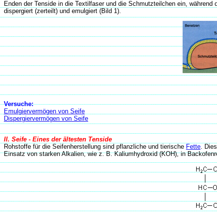
Enden der Tenside in die Textilfaser und die Schmutzteilchen ein, währe
dispergiert (zerteilt) und emulgiert (Bild 1).
Versuche:
Emulgiervermögen von Seife
Dispergiervermögen von Seife
II. Seife - Eines der ältesten Tenside
Rohstoffe für die Seifenherstellung sind pflanzliche und tierische
Fette
. Die
Einsatz von starken Alkalien, wie z. B. Kaliumhydroxid (KOH), in Backofenre