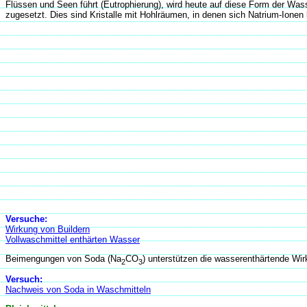
Flüssen und Seen führt (Eutrophierung), wird heute auf diese Form der Wasse
zugesetzt. Dies sind Kristalle mit Hohlräumen, in denen sich Natrium-Ion
Versuche:
Wirkung von Buildern
Vollwaschmittel enthärten Wasser
Beimengungen von Soda (Na
CO
) unterstützen die wasserenthärtende Wir
2
3
Versuch:
Nachweis von Soda in Waschmitteln